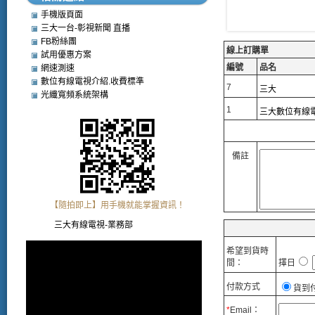
手機版頁面
三大一台-彰視新聞 直播
FB粉絲團
線上訂購單
試用優惠方案
編號
品名
網速測速
數位有線電視介紹.收費標準
7
三大
光纖寬頻系統架構
1
三大數位有線
備註
【隨拍即上】用手機就能掌握資訊！
三大有線電視-業務部
希望到貨時
間：
擇日
付款方式
貨到
*
Email：